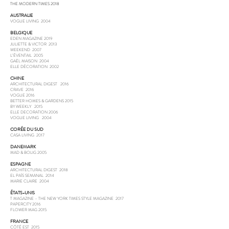
THE MODERN TIMES 2018
AUSTRALIE
VOGUE LIVING 2004
BELGIQUE
EDEN MAGAZINE 2019
JULIETTE & VICTOR 2013
WEEKEND 2007
L’ÉVENTAIL 2005
GAËL MAISON 2004
ELLE DÉCORATION 2002
CHINE
ARCHITECTURAL DIGEST 2016
CRAVE 2016
VOGUE 2016
BETTER HOMES & GARDENS 2015
BY WEEKLY 2015
ELLE DECORATION 2006
VOGUE LIVING 2004
CORÉE DU SUD
CASA LIVING 2017
DANEMARK
MAD & BOLIG 2005
ESPAGNE
ARCHITECTURAL DIGEST 2018
EL PAÍS SEMANAL 2014
MARIE CLAIRE 2004
ÉTATS-UNIS
T MAGAZINE – THE NEW YORK TIMES STYLE MAGAZINE 2017
PAPERCITY 2016
FLOWER MAG 2015
FRANCE
CÔTÉ EST 2015