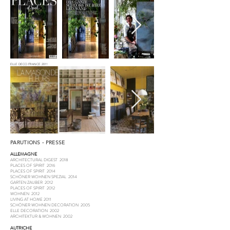
ELLE DECO FRANCE 2011
PARUTIONS - PRESSE
ALLEMAGNE
ARCHITECTURAL DIGEST 2018
PLACES OF SPIRIT 2016
PLACES OF SPIRIT 2014
SCHÖNER WOHNEN SPEZIAL 2014
GARTEN ZAUBER 2012
PLACES OF SPIRIT 2012
WOHNEN 2012
LIVING AT HOME 2011
SCHÖNER WOHNEN DECORATION 2005
ELLE DECORATION 2002
ARCHITEKTUR & WOHNEN 2002
AUTRICHE