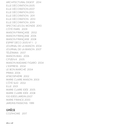
ARCHITECTURAL DIGEST 2014
ELLE DÉCORATION 2005
ELLE DÉCORATION 2007
ELLE DÉCORATION 2010
ELLE DÉCORATION 2011
ELLE DÉCORATION 2013
ELLE DÉCORATION 2019
SPECTACLES DU MONDE 2010
CÔTÉ PARIS 2009
MAISON FRANÇAISE 2002
MAISON FRANÇAISE 2006
MAISON FRANÇAISE 2008
ESPRIT DÉCO 2005 N° 1 - 2
JOURNAL DE LA MAISON 2004
JOURNAL DE LA MAISON 2007
TÉLÉRAMA 2007
MAISON MAG 2006
CITIZEN K 2005
MAISON MADAME FIGARO 2004
L’EXPRESS 2004
LE BON MARCHÉ 2004
PRIMA 2006
ATMOSPHÈRE 2002
MARIE CLAIRE MAISON 2003
CÔTÉ SUD 2002
ELLE 2001
MARIE CLAIRE IDÉE 2005
MARIE CLAIRE IDÉE 2008
100 IDÉES JARDIN 2007
MARIE FRANCE 2000
JARDINS PASSIONS 1999
GRÈCE
COZYHOME 2017
ITALIE
GARDENIA 2017
MARIE CLAIRE MAISON 2012
MARIE CLAIRE MAISON 2011